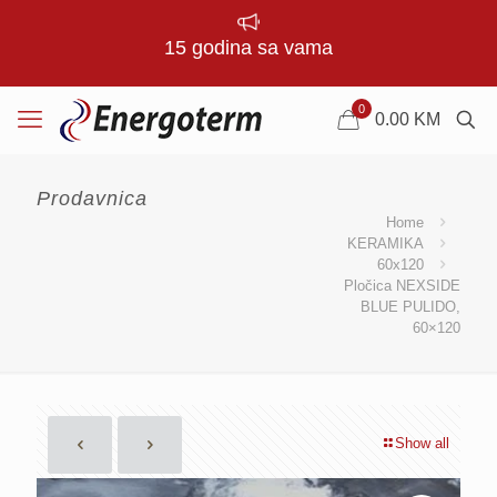
15 godina sa vama
0
0.00
KM
Prodavnica
Home
KERAMIKA
60x120
Pločica NEXSIDE
BLUE PULIDO,
60×120
Show all