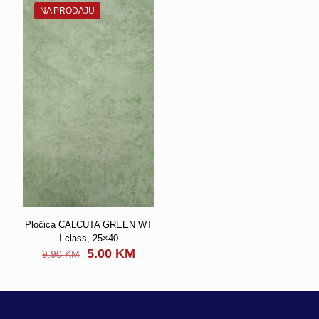
NA PRODAJU
Pločica CALCUTA GREEN WT
I class, 25×40
Original
Current
5.00
KM
9.90
KM
price
price
was:
is:
9.90 KM.
5.00 KM.