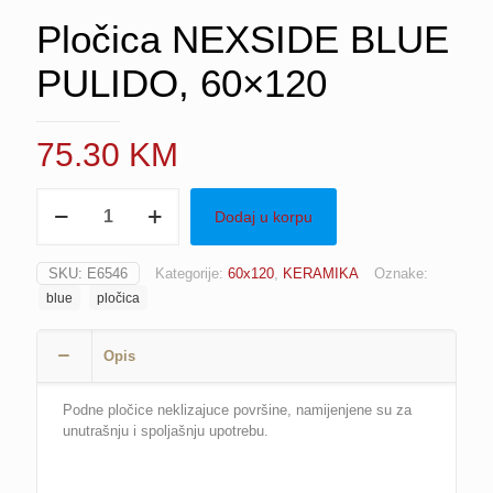
Pločica NEXSIDE BLUE
PULIDO, 60×120
75.30
KM
Pločica
Dodaj u korpu
NEXSIDE
BLUE
PULIDO,
SKU:
E6546
Kategorije:
60x120
,
KERAMIKA
Oznake:
60x120
blue
pločica
količina
Opis
Podne pločice neklizajuce površine, namijenjene su za
unutrašnju i spoljašnju upotrebu.