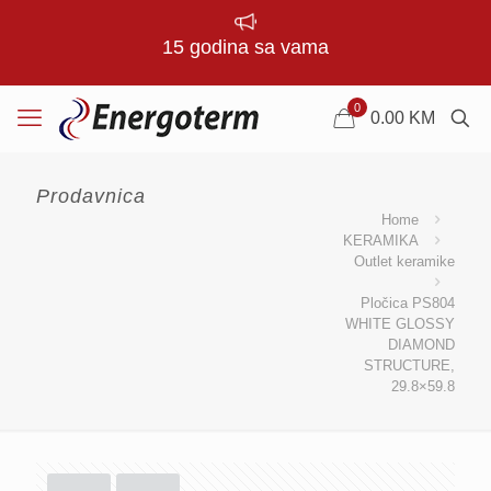
15 godina sa vama
0
0.00
KM
Prodavnica
Home
KERAMIKA
Outlet keramike
Pločica PS804
WHITE GLOSSY
DIAMOND
STRUCTURE,
29.8×59.8