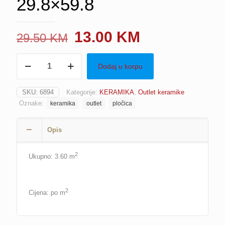
29.8×59.8
Original
Current
13.00
KM
29.50
KM
price
price
Pločica
was:
is:
Dodaj u korpu
PS804
WHITE
29.50 KM.
13.00 KM.
GLOSSY
SKU:
6894
Kategorije:
KERAMIKA
,
Outlet keramike
DIAMOND
Oznake:
keramika
outlet
pločica
STRUCTURE,
29.8x59.8
količina
Opis
2
Ukupno: 3.60 m
2
Cijena: po m