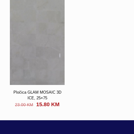
Pločica GLAM MOSAIC 3D
ICE, 25×75
Original
Current
15.80
KM
23.00
KM
price
price
was:
is:
23.00 KM.
15.80 KM.