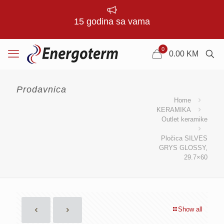
15 godina sa vama
0
0.00
KM
Prodavnica
Home
KERAMIKA
Outlet keramike
Pločica SILVES
GRYS GLOSSY,
29.7×60
Show all