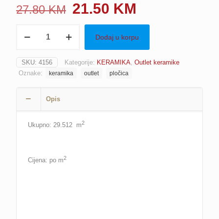
Original
Current
21.50
KM
27.80
KM
price
price
Pločica
was:
is:
Dodaj u korpu
SILVES
GRYS
27.80 KM.
21.50 KM.
GLOSSY,
SKU:
4156
Kategorije:
KERAMIKA
,
Outlet keramike
29.7x60
Oznake:
keramika
outlet
pločica
količina
Opis
2
Ukupno: 29.512 m
2
Cijena: po m