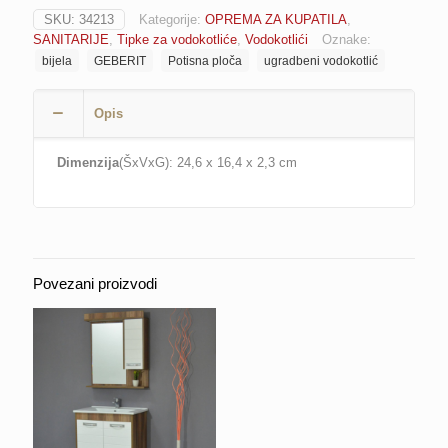
ugradbeni
SKU:
34213
Kategorije:
OPREMA ZA KUPATILA
,
vodokotlić
SANITARIJE
,
Tipke za vodokotliće
,
Vodokotlići
Oznake:
bijela
bijela
GEBERIT
Potisna ploča
ugradbeni vodokotlić
GEBERIT
DELTA
01
Opis
količina
Dimenzija
(ŠxVxG): 24,6 x 16,4 x 2,3 cm
Povezani proizvodi