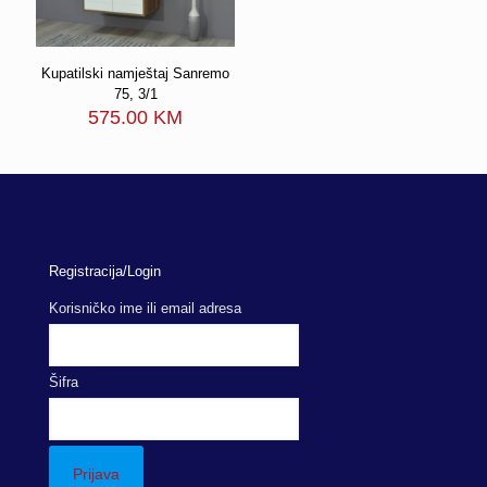
Kupatilski namještaj Sanremo
75, 3/1
575.00
KM
Registracija/Login
Korisničko ime ili email adresa
Šifra