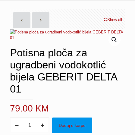
Show all
Potisna ploča za
ugradbeni vodokotlić
bijela GEBERIT DELTA
01
79.00
KM
Potisna
Dodaj u korpu
ploča
za