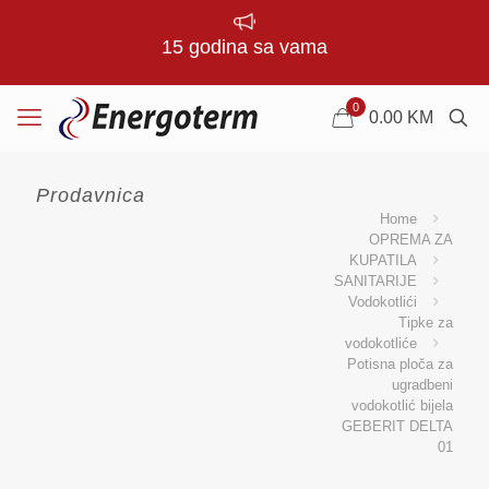
15 godina sa vama
0
0.00
KM
Prodavnica
Home
OPREMA ZA
KUPATILA
SANITARIJE
Vodokotlići
Tipke za
vodokotliće
Potisna ploča za
ugradbeni
vodokotlić bijela
GEBERIT DELTA
01