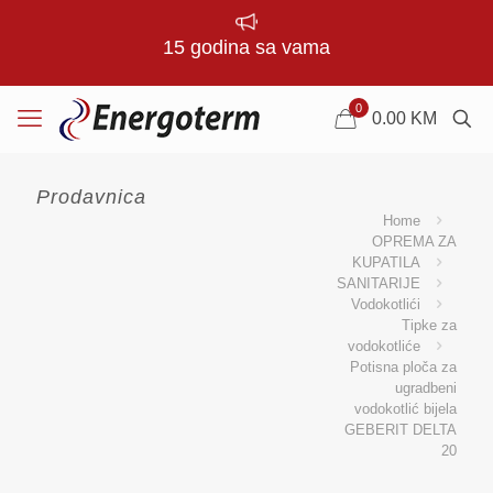
15 godina sa vama
0
0.00
KM
Prodavnica
Home
OPREMA ZA
KUPATILA
SANITARIJE
Vodokotlići
Tipke za
vodokotliće
Potisna ploča za
ugradbeni
vodokotlić bijela
GEBERIT DELTA
20