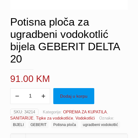
Potisna ploča za
ugradbeni vodokotlić
bijela GEBERIT DELTA
20
91.00
KM
Potisna
Dodaj u korpu
ploča
za
ugradbeni
SKU:
34214
Kategorije:
OPREMA ZA KUPATILA
,
vodokotlić
SANITARIJE
,
Tipke za vodokotliće
,
Vodokotlići
Oznake:
bijela
BIJELI
GEBERIT
Potisna ploča
ugradbeni vodokotlić
GEBERIT
DELTA
20