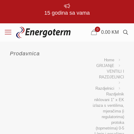
15 godina sa vama
0
0.00
KM
Prodavnica
Home
GRIJANjE
VENTILI I
RAZDJELNICI
Razdjelnici
Razdjelnik
niklovani 1″ x EK
izlaza s ventilima,
mjeračima (i
regulatorima)
protoka
(topmetrima) 0-5
L/min i nosačima