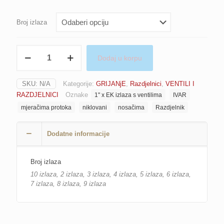
range:
171.9
Broj izlaza
throug
710.3
Razdjelnik
Dodaj u korpu
niklovani
1″
x
SKU:
N/A
Kategorije:
GRIJANjE
,
Razdjelnici
,
VENTILI I
EK
RAZDJELNICI
Oznake
1" x EK izlaza s ventilima
IVAR
izlaza
s
mjeračima protoka
niklovani
nosačima
Razdjelnik
ventilima,
mjeračima
Dodatne informacije
(i
regulatorima)
protoka
Broj izlaza
(topmetrima)
0-
10 izlaza, 2 izlaza, 3 izlaza, 4 izlaza, 5 izlaza, 6 izlaza,
5
7 izlaza, 8 izlaza, 9 izlaza
L/min
i
nosačima
IVAR