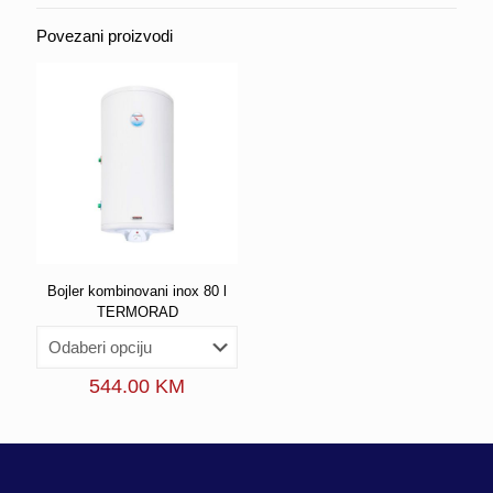
(500085MN)
količina
Povezani proizvodi
Bojler kombinovani inox 80 l
TERMORAD
544.00
KM