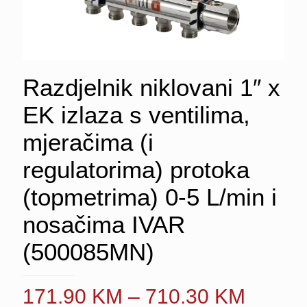
Razdjelnik niklovani 1″ x
EK izlaza s ventilima,
mjeračima (i
regulatorima) protoka
(topmetrima) 0-5 L/min i
nosačima IVAR
(500085MN)
Price
171.90
KM
–
710.30
KM