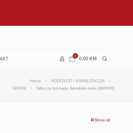
0
AKT
0.00
KM
Home
VODOVOD I KANALIZACIJA
SIFONI
Sifon za tuš kadu fleksibilni niski (960040)
Show all