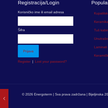
Registracija/Login
Popula
Korisničko ime ili email adresa
Kupatilsk
Keramika
Šifra
Tuš kabi
Unutrašn
Laminati
Keramička
Register
|
Lost your password?
© 2026 Energoterm | Sva prava zadržana | Bijeljinska 20