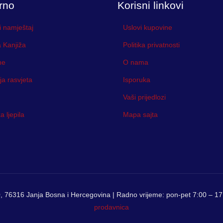
rno
Korisni linkovi
i namještaj
Uslovi kupovine
 Kanjiža
Politika privatnosti
ne
O nama
ja rasvjeta
Isporuka
Vaši prijedlozi
 ljepila
Mapa sajta
, 76316 Janja Bosna i Hercegovina | Radno vrijeme: pon-pet 7:00 – 17:
prodavnica