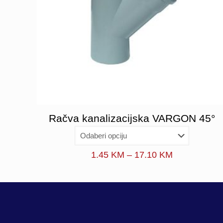
Račva kanalizacijska VARGON 45°
Price
1.45
KM
–
17.10
KM
range:
1.45 KM
through
17.10 KM