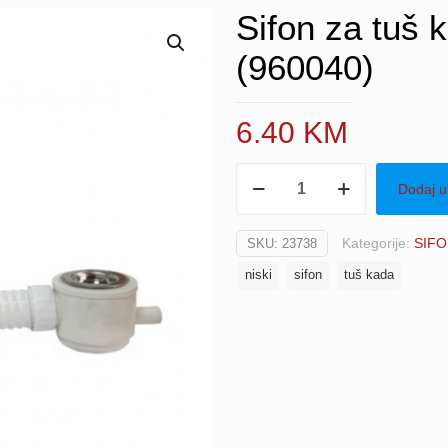
Sifon za tuš k
(960040)
6.40
KM
Sifon
Dodaj u
za
tuš
Kategorije:
SIFO
SKU:
23738
kadu
fleksibilni
niski
sifon
tuš kada
niski
(960040)
količina