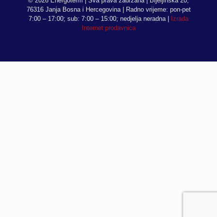
© 2026 Energoterm | Sva prava zadržana | Bijeljinska 20,
76316 Janja Bosna i Hercegovina | Radno vrijeme: pon-pet
7:00 – 17:00; sub: 7:00 – 15:00; nedjelja neradna |
Izrada
Internet prodavnica