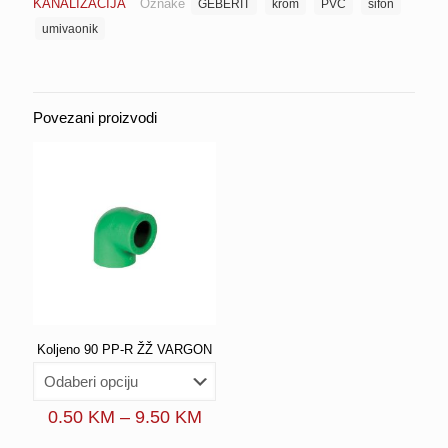
KANALIZACIJA
Oznake
GEBERIT
krom
PVC
sifon
krom
d32
umivaonik
5/4"
GEBERIT
(151.034.21.1)
količina
Povezani proizvodi
Koljeno 90 PP-R ŽŽ VARGON
Price
0.50
KM
–
9.50
KM
range: