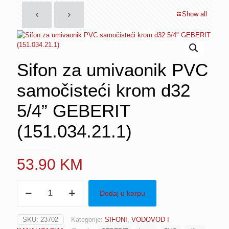
Show all
Sifon za umivaonik PVC
samočisteći krom d32
5/4” GEBERIT
(151.034.21.1)
53.90
KM
Sifon
Dodaj u korpu
za
umivaonik
PVC
SKU:
23702
Kategorije:
SIFONI
,
VODOVOD I
samočisteći