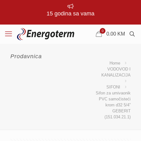
15 godina sa vama
0
0.00
KM
Prodavnica
Home
VODOVOD I
KANALIZACIJA
SIFONI
Sifon za umivaonik
PVC samočisteći
krom d32 5/4”
GEBERIT
(151.034.21.1)