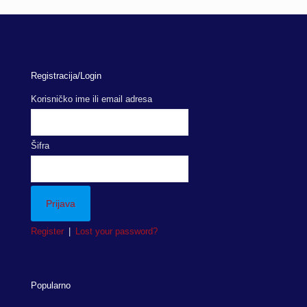
0.50 KM
through
9.50 KM
Registracija/Login
Korisničko ime ili email adresa
Šifra
Register
|
Lost your password?
Popularno