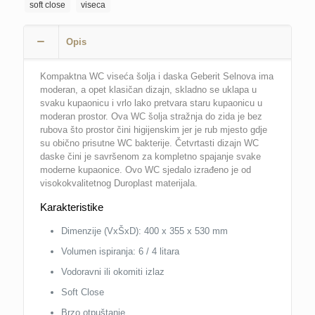
soft close
viseca
RIMFREE
GEBERIT
SELNOVA
Opis
pravougaona
količina
Kompaktna WC viseća šolja i daska Geberit Selnova ima
moderan, a opet klasičan dizajn, skladno se uklapa u
svaku kupaonicu i vrlo lako pretvara staru kupaonicu u
moderan prostor. Ova WC šolja stražnja do zida je bez
rubova što prostor čini higijenskim jer je rub mjesto gdje
su obično prisutne WC bakterije. Četvrtasti dizajn WC
daske čini je savršenom za kompletno spajanje svake
moderne kupaonice. Ovo WC sjedalo izrađeno je od
visokokvalitetnog Duroplast materijala.
Karakteristike
Dimenzije (VxŠxD): 400 x 355 x 530 mm
Volumen ispiranja: 6 / 4 litara
Vodoravni ili okomiti izlaz
Soft Close
Brzo otpuštanje