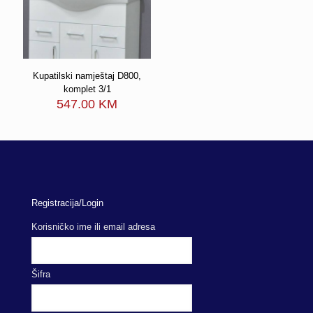
Kupatilski namještaj D800,
komplet 3/1
547.00
KM
Registracija/Login
Korisničko ime ili email adresa
Šifra