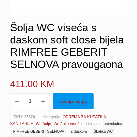
Šolja WC viseća s
daskom soft close bijela
RIMFREE GEBERIT
SELNOVA pravougaona
411.00
KM
Šolja
Dodaj u korpu
WC
viseća
s
SKU:
33574
Kategorije:
OPREMA ZA KUPATILA
,
daskom
SANITARIJE
,
Wc šolje
,
Wc šolje viseće
Oznake
pravokutna
soft
close
RIMFREE GEBERIT SELNOVA
s daskom
Školjka WC
bijela