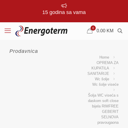
15 godina sa vama
0
0.00
KM
Prodavnica
Home
OPREMA ZA
KUPATILA
SANITARIJE
Wc šolje
Wc šolje viseće
Šolja WC viseća s
daskom soft close
bijela RIMFREE
GEBERIT
SELNOVA
pravougaona