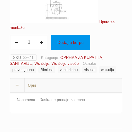
Upute za
montažu
Šolja
Dodaj u korpu
WC
viseća
rimless
SKU:
33641
Kategorije:
OPREMA ZA KUPATILA
,
pravougaona
SANITARIJE
,
Wc šolje
,
Wc šolje viseće
Oznake
bijela
pravougaona
Rimless
venturi rino
viseca
wc solja
VENTURI
RINO
količina
Opis
Napomena – Daska se prodaje zasebno.