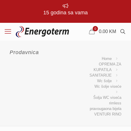
15 godina sa vama
0
0.00
KM
Prodavnica
Home
OPREMA ZA
KUPATILA
SANITARIJE
Wc šolje
Wc šolje viseće
Šolja WC viseća
rimless
pravougaona bijela
VENTURI RINO