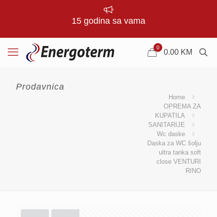
15 godina sa vama
0
0.00
KM
Prodavnica
Home
OPREMA ZA
KUPATILA
SANITARIJE
Wc daske
Daska za WC šolju
ultra tanka soft
close VENTURI
RINO