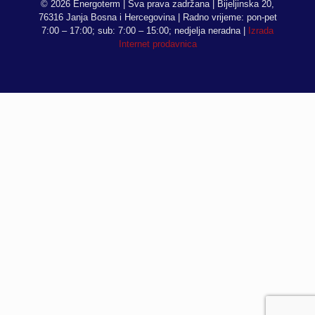
© 2026 Energoterm | Sva prava zadržana | Bijeljinska 20,
76316 Janja Bosna i Hercegovina | Radno vrijeme: pon-pet
7:00 – 17:00; sub: 7:00 – 15:00; nedjelja neradna |
Izrada
Internet prodavnica