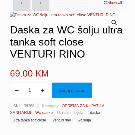
Show all
Daska za WC šolju ultra
tanka soft close
VENTURI RINO
69.00
KM
Daska
Dodaj u korpu
za
WC
šolju
SKU:
38388
Kategorije:
OPREMA ZA KUPATILA
,
ultra
SANITARIJE
,
Wc daske
Oznake
bijela
daska
tanka
soft
ultra tanka soft close
venturi rino
wc solja
close
VENTURI