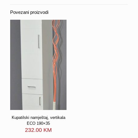
RINO
količina
Povezani proizvodi
Kupatilski namještaj, vertikala
ECO 190×35
232.00
KM