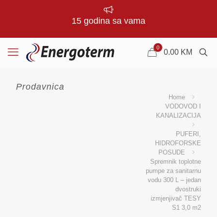
15 godina sa vama
0
0.00
KM
Prodavnica
Home
VODOVOD I
KANALIZACIJA
PUFERI,
HIDROFORSKE
POSUDE
Spremnik toplotne
pumpe za sanitarnu
vodu 300 L – jedan
dvostruki
izmjenjivač TESY
S1 3,0 m2