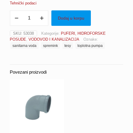
Tehnički podaci
Spremnik
Dodaj u korpu
toplotne
pumpe
za
SKU:
53038
Kategorije:
PUFERI, HIDROFORSKE
sanitarnu
POSUDE
,
VODOVOD I KANALIZACIJA
Oznake:
vodu
sanitarna voda
spremink
tesy
toplotna pumpa
300
L
-
jedan
dvostruki
Povezani proizvodi
izmjenjivač
TESY
S1
3,0
m2
količina