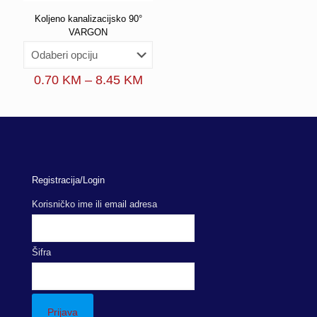
Koljeno kanalizacijsko 90°
VARGON
Price
0.70
KM
–
8.45
KM
range:
0.70 KM
through
8.45 KM
Registracija/Login
Korisničko ime ili email adresa
Šifra