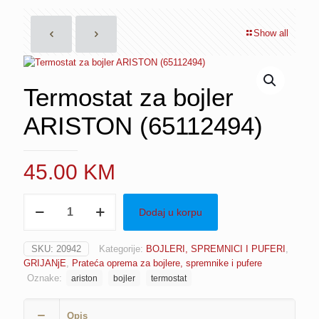
Show all
Termostat za bojler
ARISTON (65112494)
45.00
KM
Termostat
Dodaj u korpu
za
bojler
ARISTON
SKU:
20942
Kategorije:
BOJLERI, SPREMNICI I PUFERI
,
(65112494)
GRIJANjE
,
Prateća oprema za bojlere, spremnike i pufere
količina
Oznake:
ariston
bojler
termostat
Opis