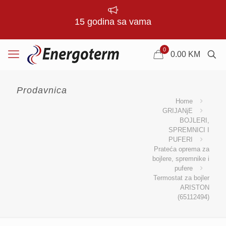
15 godina sa vama
0
0.00
KM
Prodavnica
Home
GRIJANjE
BOJLERI,
SPREMNICI I
PUFERI
Prateća oprema za
bojlere, spremnike i
pufere
Termostat za bojler
ARISTON
(65112494)