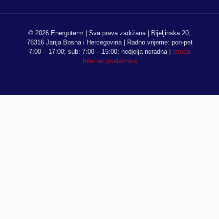
© 2026 Energoterm | Sva prava zadržana | Bijeljinska 20,
76316 Janja Bosna i Hercegovina | Radno vrijeme: pon-pet
7:00 – 17:00; sub: 7:00 – 15:00; nedjelja neradna |
Izrada
Internet prodavnica