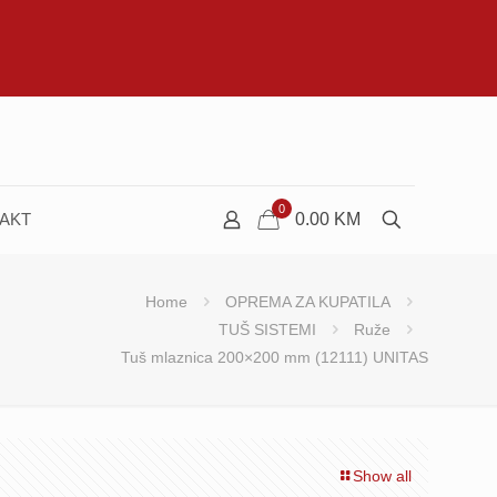
0
AKT
0.00
KM
Home
OPREMA ZA KUPATILA
TUŠ SISTEMI
Ruže
Tuš mlaznica 200×200 mm (12111) UNITAS
Show all