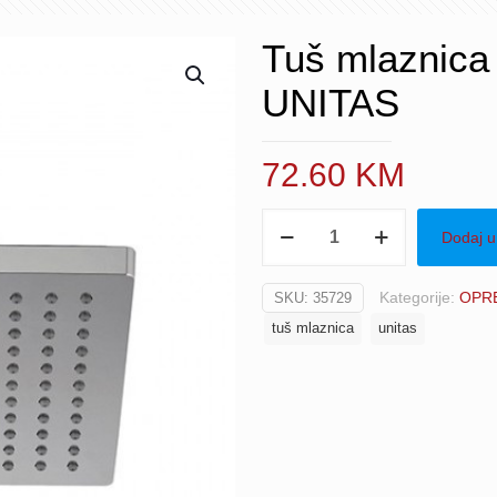
Tuš mlaznica
UNITAS
72.60
KM
Tuš
Dodaj u
mlaznica
200x200
Kategorije:
OPRE
SKU:
35729
mm
tuš mlaznica
unitas
(12111)
UNITAS
količina