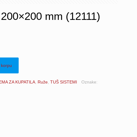
 200×200 mm (12111)
 korpu
MA ZA KUPATILA
,
Ruže
,
TUŠ SISTEMI
Oznake: