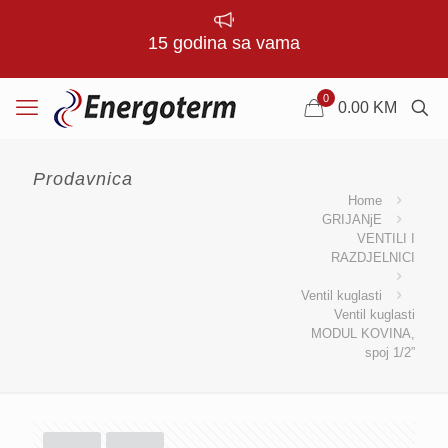
15 godina sa vama
0
0.00
KM
Prodavnica
Home
GRIJANjE
VENTILI I
RAZDJELNICI
Ventil kuglasti
Ventil kuglasti
MODUL KOVINA,
spoj 1/2”