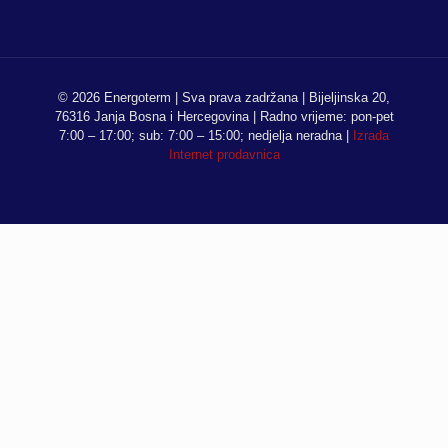
© 2026 Energoterm | Sva prava zadržana | Bijeljinska 20,
76316 Janja Bosna i Hercegovina | Radno vrijeme: pon-pet
7:00 – 17:00; sub: 7:00 – 15:00; nedjelja neradna |
Izrada
Internet prodavnica