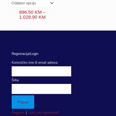
896.50
KM
–
Price
1,028.90
KM
range:
896.50 KM
through
1,028.90 KM
Registracija/Login
Korisničko ime ili email adresa
Šifra
Register
|
Lost your password?