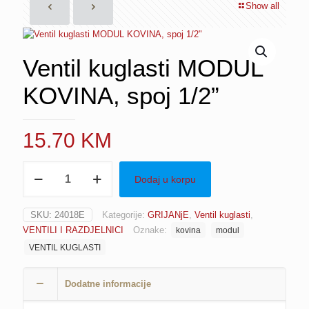
Show all
Ventil kuglasti MODUL
KOVINA, spoj 1/2”
15.70
KM
Ventil
Dodaj u korpu
kuglasti
MODUL
KOVINA,
SKU:
24018E
Kategorije:
GRIJANjE
,
Ventil kuglasti
,
spoj
VENTILI I RAZDJELNICI
Oznake:
kovina
modul
1/2"
količina
VENTIL KUGLASTI
Dodatne informacije