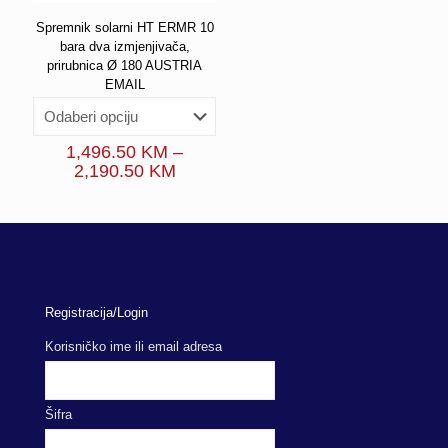
Spremnik solarni HT ERMR 10
bara dva izmjenjivača,
prirubnica Ø 180 AUSTRIA
EMAIL
1,496.50
KM
–
Price
2,190.50
KM
range:
1,496.50 KM
through
2,190.50 KM
Registracija/Login
Korisničko ime ili email adresa
Šifra