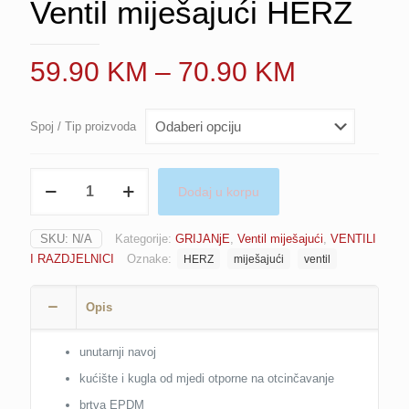
Ventil miješajući HERZ
Price
59.90
KM
–
70.90
KM
range:
59.90 K
Spoj / Tip proizvoda
through
70.90 K
Ventil
Dodaj u korpu
miješajući
HERZ
količina
SKU:
N/A
Kategorije:
GRIJANjE
,
Ventil miješajući
,
VENTILI
I RAZDJELNICI
Oznake:
HERZ
miješajući
ventil
Opis
unutarnji navoj
kućište i kugla od mjedi otporne na otcinčavanje
brtva EPDM