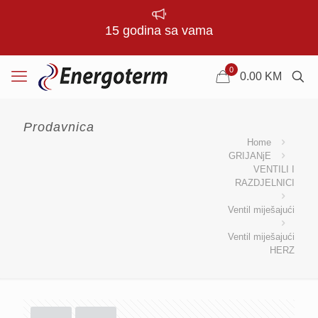
15 godina sa vama
0
0.00
KM
Prodavnica
Home
GRIJANjE
VENTILI I
RAZDJELNICI
Ventil miješajući
Ventil miješajući
HERZ