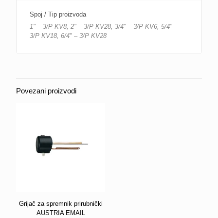
Spoj / Tip proizvoda
1" – 3/P KV8, 2" – 3/P KV28, 3/4" – 3/P KV6, 5/4" –
3/P KV18, 6/4" – 3/P KV28
Povezani proizvodi
Grijač za spremnik prirubnički
AUSTRIA EMAIL