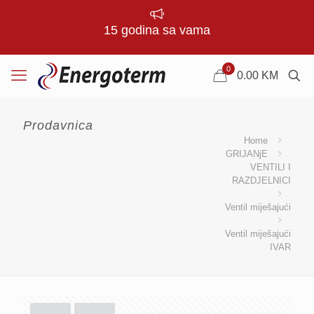
15 godina sa vama
0
0.00
KM
Prodavnica
Home
GRIJANjE
VENTILI I
RAZDJELNICI
Ventil miješajući
Ventil miješajući
IVAR