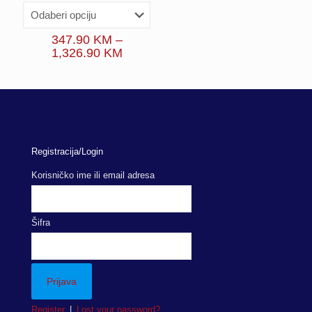
347.90
KM
–
Price
1,326.90
KM
range:
347.90 KM
through
1,326.90 KM
Registracija/Login
Korisničko ime ili email adresa
Šifra
Register
|
Lost your password?