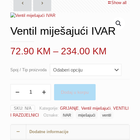
Show all
Ventil miješajući IVAR
Price
72.90
KM
–
234.00
KM
range:
72.90 
Spoj / Tip proizvoda
through
234.00
Ventil
Dodaj u korpu
miješajući
IVAR
količina
SKU:
N/A
Kategorije:
GRIJANjE
,
Ventil miješajući
,
VENTILI
I RAZDJELNICI
Oznake:
IVAR
miješajući
ventil
Dodatne informacije