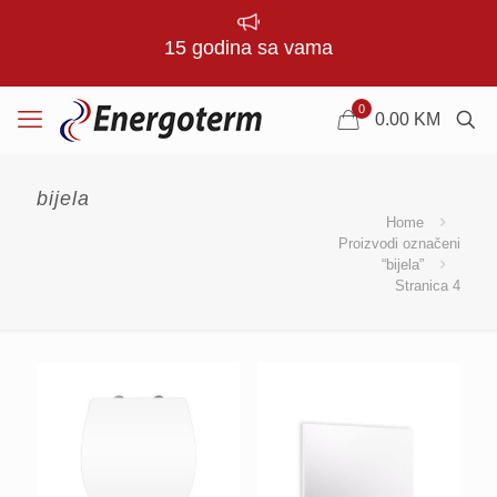
15 godina sa vama
0
0.00
KM
bijela
Home
Proizvodi označeni
“bijela”
Stranica 4