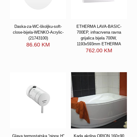
Daska-za-WC-školjku-soft-
ETHERMA LAVA-BASIC-
close-bijela-WENKO-Acrylic-
700EP, infracrvena ravna
(21743100)
grijalica bijela 700W,
86.60
KM
1193x593mm ETHERMA
762.00
KM
Glava termostatska “pinox H”
Kada akrilna ORION 160×90