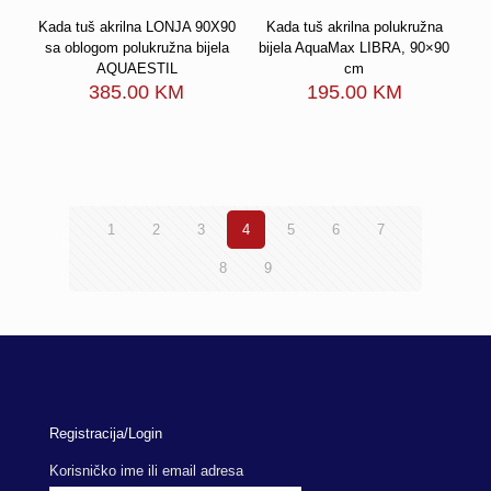
Kada tuš akrilna LONJA 90X90
Kada tuš akrilna polukružna
sa oblogom polukružna bijela
bijela AquaMax LIBRA, 90×90
AQUAESTIL
cm
385.00
KM
195.00
KM
1
2
3
4
5
6
7
8
9
Registracija/Login
Korisničko ime ili email adresa