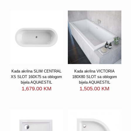
559.00 KM
through
through
680.00 K
599.00 KM
Kada akrilna SLIM CENTRAL
Kada akrilna VICTORIA
XS SLOT 160X75 sa oblogom
180X80 SLOT sa oblogom
bijela AQUAESTIL
bijela AQUAESTIL
1,679.00
KM
1,505.00
KM