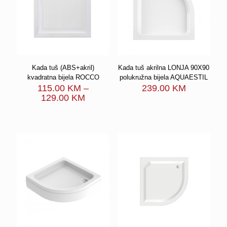
Kada tuš (ABS+akril)
Kada tuš akrilna LONJA 90X90
kvadratna bijela ROCCO
polukružna bijela AQUAESTIL
115.00
KM
–
239.00
KM
Price
129.00
KM
range:
115.00 KM
through
129.00 KM