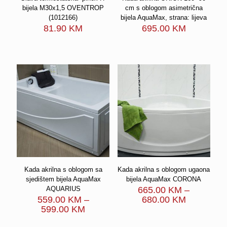
bijela M30x1,5 OVENTROP
cm s oblogom asimetrična
(1012166)
bijela AquaMax, strana: lijeva
81.90
KM
695.00
KM
Kada akrilna s oblogom sa
Kada akrilna s oblogom ugaona
sjedištem bijela AquaMax
bijela AquaMax CORONA
AQUARIUS
665.00
KM
–
Price
559.00
KM
–
680.00
KM
Price
range:
599.00
KM
range:
665.00 K