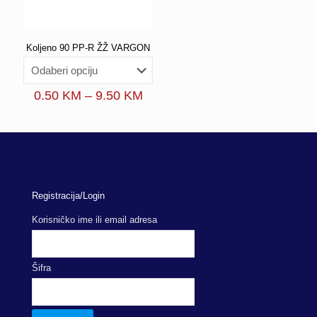
Koljeno 90 PP-R ŽŽ VARGON
Price
0.50
KM
–
9.50
KM
range:
0.50 KM
through
9.50 KM
Registracija/Login
Korisničko ime ili email adresa
Šifra