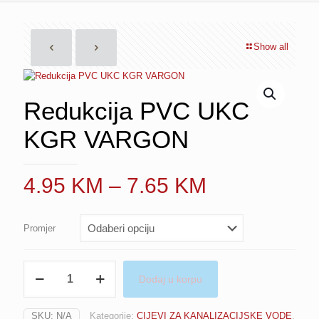
Show all
Redukcija PVC UKC
KGR VARGON
Price
4.95
KM
–
7.65
KM
range:
4.95 KM
Promjer
through
7.65 KM
Redukcija
Dodaj u korpu
PVC
UKC
KGR
SKU:
N/A
Kategorije:
CIJEVI ZA KANALIZACIJSKE VODE
,